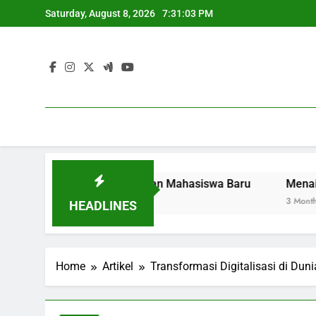
Skip
Saturday, August 8, 2026
7:31:04 PM
to
content
n Alam di Kalangan Mahasiswa Baru
Menaikkan Stand
3 Months Ago
HEADLINES
Home
Artikel
Transformasi Digitalisasi di Dun