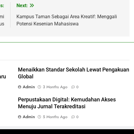
s:
Next:
mi
Kampus Taman Sebagai Area Kreatif: Menggali
us
Potensi Kesenian Mahasiswa
Menaikkan Standar Sekolah Lewat Pengakuan
aru
Global
Admin
3 Months Ago
0
Perpustakaan Digital: Kemudahan Akses
Menuju Jurnal Terakreditasi
Admin
5 Months Ago
0