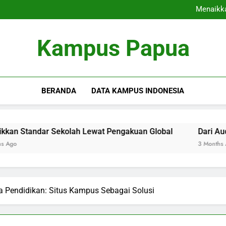
Kampus Ramah Alam: Me
Menaikka
Dari Auditorium Audito
Perpustakaan Digital: K
Kampus Ramah Alam: Me
Kampus Papua
Menaikka
Dari Auditorium Audito
Perpustakaan Digital: K
BERANDA
DATA KAMPUS INDONESIA
ar Sekolah Lewat Pengakuan Global
Dari Auditorium A
3 Months Ago
ia Pendidikan: Situs Kampus Sebagai Solusi