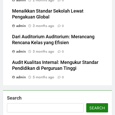
admin
2 months ago
0
Menaikkan Standar Sekolah Lewat
Pengakuan Global
admin
3 months ago
0
Dari Auditorium Auditorium: Merancang
Rencana Kelas yang Efisien
admin
3 months ago
0
Audit Kualitas Internal: Mengukur Standar
Pendidikan di Perguruan Tinggi
admin
5 months ago
0
Search
SEARCH