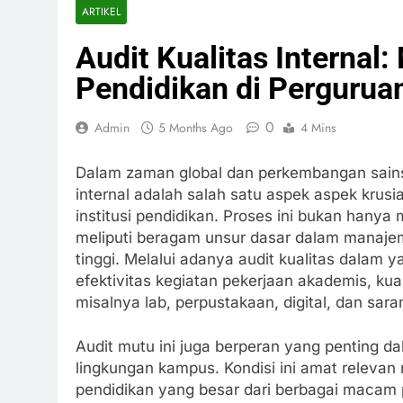
ARTIKEL
Audit Kualitas Internal
Pendidikan di Pergurua
0
Admin
5 Months Ago
4 Mins
Dalam zaman global dan perkembangan sains
internal adalah salah satu aspek aspek krusi
institusi pendidikan. Proses ini bukan hanya m
meliputi beragam unsur dasar dalam manaje
tinggi. Melalui adanya audit kualitas dalam y
efektivitas kegiatan pekerjaan akademis, kual
misalnya lab, perpustakaan, digital, dan sar
Audit mutu ini juga berperan yang penting d
lingkungan kampus. Kondisi ini amat releva
pendidikan yang besar dari berbagai macam 