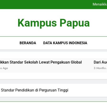
Kampus Ramah Alam: Me
Menaikka
Dari Auditorium Audito
Perpustakaan Digital: K
Kampus Ramah Alam: Me
Kampus Papua
Menaikka
Dari Auditorium Audito
Perpustakaan Digital: K
BERANDA
DATA KAMPUS INDONESIA
ar Sekolah Lewat Pengakuan Global
Dari Auditorium A
3 Months Ago
r Standar Pendidikan di Perguruan Tinggi