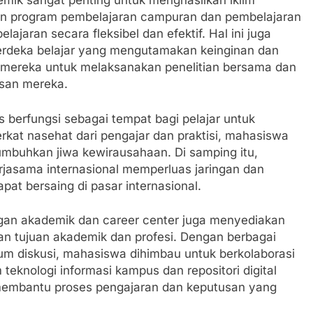
mik sangat penting untuk menghasilkan iklim
an program pembelajaran campuran dan pembelajaran
ajaran secara fleksibel dan efektif. Hal ini juga
deka belajar yang mengutamakan keinginan dan
si mereka untuk melaksanakan penelitian bersama dan
usan mereka.
 berfungsi sebagai tempat bagi pelajar untuk
Berkat nasehat dari pengajar dan praktisi, mahasiswa
umbuhkan jiwa kewirausahaan. Di samping itu,
erjasama internasional memperluas jaringan dan
apat bersaing di pasar internasional.
an akademik dan career center juga menyediakan
an tujuan akademik dan profesi. Dengan berbagai
orum diskusi, mahasiswa dihimbau untuk berkolaborasi
knologi informasi kampus dan repositori digital
embantu proses pengajaran dan keputusan yang