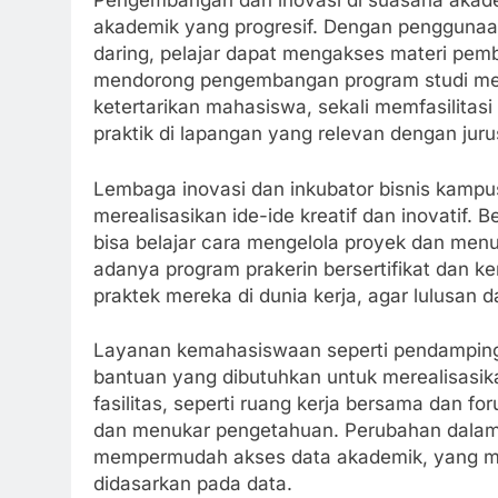
Pengembangan dan inovasi di suasana akade
akademik yang progresif. Dengan pengguna
daring, pelajar dapat mengakses materi pembel
mendorong pengembangan program studi mer
ketertarikan mahasiswa, sekali memfasilita
praktik di lapangan yang relevan dengan jur
Lembaga inovasi dan inkubator bisnis kampus
merealisasikan ide-ide kreatif dan inovatif. 
bisa belajar cara mengelola proyek dan men
adanya program prakerin bersertifikat dan k
praktek mereka di dunia kerja, agar lulusan d
Layanan kemahasiswaan seperti pendamping
bantuan yang dibutuhkan untuk merealisasik
fasilitas, seperti ruang kerja bersama dan f
dan menukar pengetahuan. Perubahan dalam te
mempermudah akses data akademik, yang m
didasarkan pada data.