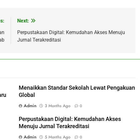
s:
Next:
an
Perpustakaan Digital: Kemudahan Akses Menuju
ab
Jurnal Terakreditasi
Menaikkan Standar Sekolah Lewat Pengakuan
aru
Global
Admin
3 Months Ago
0
Perpustakaan Digital: Kemudahan Akses
Menuju Jurnal Terakreditasi
Admin
5 Months Ago
0