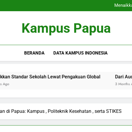
Kampus Ramah Alam: Me
Menaikka
Dari Auditorium Audito
Perpustakaan Digital: K
Kampus Ramah Alam: Me
Kampus Papua
Menaikka
Dari Auditorium Audito
Perpustakaan Digital: K
BERANDA
DATA KAMPUS INDONESIA
ar Sekolah Lewat Pengakuan Global
Dari Auditorium A
3 Months Ago
n di Papua: Kampus , Politeknik Kesehatan , serta STIKES