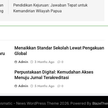
an
Pendidikan Kejuruan: Jawaban Tepat untuk
ng
Kemandirian Wilayah Papua
Menaikkan Standar Sekolah Lewat Pengakuan
aru
Global
Admin
3 Months Ago
0
Perpustakaan Digital: Kemudahan Akses
Menuju Jurnal Terakreditasi
Admin
5 Months Ago
0
smatic - News WordPress Theme 2026. Powered By
BlazeThe