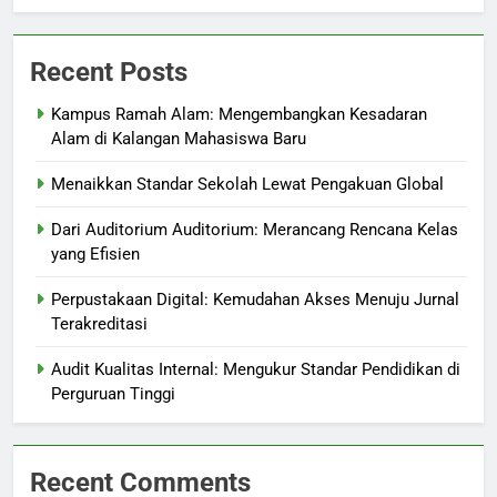
Recent Posts
Kampus Ramah Alam: Mengembangkan Kesadaran
Alam di Kalangan Mahasiswa Baru
Menaikkan Standar Sekolah Lewat Pengakuan Global
Dari Auditorium Auditorium: Merancang Rencana Kelas
yang Efisien
Perpustakaan Digital: Kemudahan Akses Menuju Jurnal
Terakreditasi
Audit Kualitas Internal: Mengukur Standar Pendidikan di
Perguruan Tinggi
Recent Comments