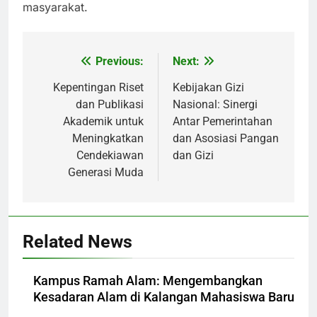
masyarakat.
Previous:
Next:
Post
navigation
Kepentingan Riset
Kebijakan Gizi
dan Publikasi
Nasional: Sinergi
Akademik untuk
Antar Pemerintahan
Meningkatkan
dan Asosiasi Pangan
Cendekiawan
dan Gizi
Generasi Muda
Related News
Kampus Ramah Alam: Mengembangkan
Kesadaran Alam di Kalangan Mahasiswa Baru