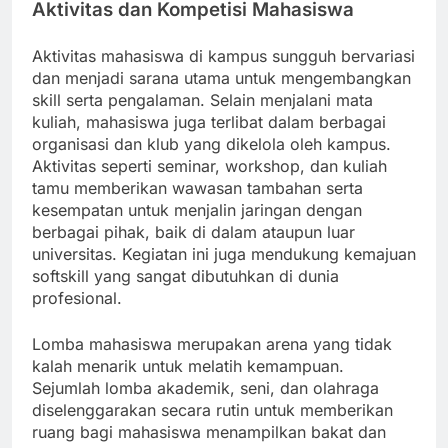
Aktivitas dan Kompetisi Mahasiswa
Aktivitas mahasiswa di kampus sungguh bervariasi
dan menjadi sarana utama untuk mengembangkan
skill serta pengalaman. Selain menjalani mata
kuliah, mahasiswa juga terlibat dalam berbagai
organisasi dan klub yang dikelola oleh kampus.
Aktivitas seperti seminar, workshop, dan kuliah
tamu memberikan wawasan tambahan serta
kesempatan untuk menjalin jaringan dengan
berbagai pihak, baik di dalam ataupun luar
universitas. Kegiatan ini juga mendukung kemajuan
softskill yang sangat dibutuhkan di dunia
profesional.
Lomba mahasiswa merupakan arena yang tidak
kalah menarik untuk melatih kemampuan.
Sejumlah lomba akademik, seni, dan olahraga
diselenggarakan secara rutin untuk memberikan
ruang bagi mahasiswa menampilkan bakat dan