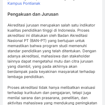
Kampus Pontianak
Pengakuan dan Jurusan
Akreditasi jurusan merupakan salah satu indikator
kualitas pendidikan tinggi di Indonesia. Proses
akreditasi ini dilakukan oleh Badan Akreditasi
Nasional PT (BAN-PT) yang bertujuan untuk
memastikan bahwa program studi memenuhi
standar pendidikan yang telah ditentukan. Dengan
adanya akreditasi, mahasiswa dan stakeholder
lainnya dapat mengetahui mutu dan citra jurusan
yang diambil, yang pada akhirnya akan
berdampak pada keyakinan masyarakat terhadap
lembaga pendidikan.
Proses akreditasi tidak hanya melibatkan evaluasi
terhadap kurikulum dan pengajaran, tetapi juga
menilai sarana dan prasarana, penelitian, dan
aktivitas mahasiswa yang mendukung peningkatan