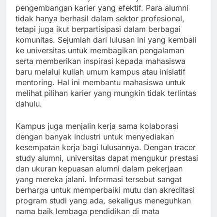
pengembangan karier yang efektif. Para alumni
tidak hanya berhasil dalam sektor profesional,
tetapi juga ikut berpartisipasi dalam berbagai
komunitas. Sejumlah dari lulusan ini yang kembali
ke universitas untuk membagikan pengalaman
serta memberikan inspirasi kepada mahasiswa
baru melalui kuliah umum kampus atau inisiatif
mentoring. Hal ini membantu mahasiswa untuk
melihat pilihan karier yang mungkin tidak terlintas
dahulu.
Kampus juga menjalin kerja sama kolaborasi
dengan banyak industri untuk menyediakan
kesempatan kerja bagi lulusannya. Dengan tracer
study alumni, universitas dapat mengukur prestasi
dan ukuran kepuasan alumni dalam pekerjaan
yang mereka jalani. Informasi tersebut sangat
berharga untuk memperbaiki mutu dan akreditasi
program studi yang ada, sekaligus meneguhkan
nama baik lembaga pendidikan di mata